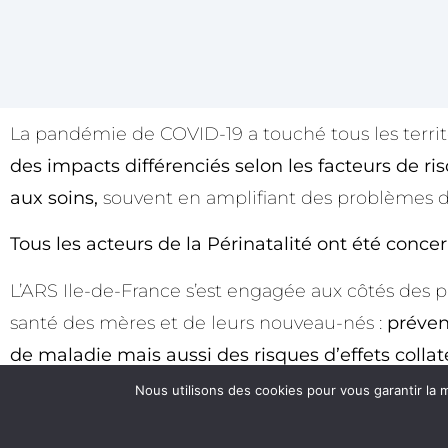
La pandémie de COVID-19 a touché tous les territo
des impacts différenciés selon les facteurs de ri
aux soins,
souvent en amplifiant des problèmes d
Tous les acteurs de la Périnatalité ont été concer
L’ARS Ile-de-France s’est engagée aux côtés des p
santé des mères et de leurs nouveau-nés :
préven
de maladie mais aussi des risques d’effets collat
la persistance de la circulation virale.
Nous utilisons des cookies pour vous garantir la m
L’ARS Ile-de-France amorce cependant dès mai