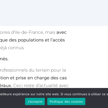
ires d’Ile-de-France, mais
avec
sque des populations et l’accès
éjà connus.
nés.
rofessionnels du terrain pour la
tion et prise en charge des cas
éraux.
Ceci reste d’actualité avec
eilleure expérience sur notre site web. Si vous continuez à utiliser ce
J'accepte
Politique des cookies
ntenant
l’analyse de cette crise