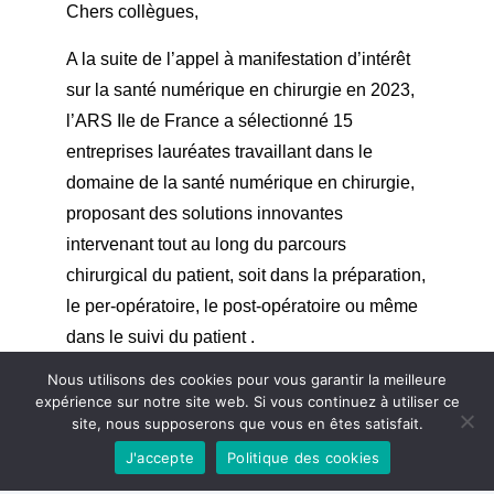
Chers collègues,
A la suite de l’appel à manifestation d’intérêt
sur la santé numérique en chirurgie en 2023,
l’ARS Ile de France a sélectionné 15
entreprises lauréates travaillant dans le
domaine de la santé numérique en chirurgie,
proposant des solutions innovantes
intervenant tout au long du parcours
chirurgical du patient, soit dans la préparation,
le per-opératoire, le post-opératoire ou même
dans le suivi du patient .
Nous utilisons des cookies pour vous garantir la meilleure
L’objectif de ces webinaires est donc de
expérience sur notre site web. Si vous continuez à utiliser ce
permettre aux lauréats de vous présenter leurs
site, nous supposerons que vous en êtes satisfait.
solutions. Deux webinaires sont organisés
J'accepte
Politique des cookies
pour cette occasion :