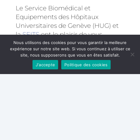
Le Service Biomédical et
Equipements des Hôpitaux
Universitaires de Genève (HUG) et
la
SFITS
ont le plaisir de vous
présenter la première édition de
Nous utilisons des cookies pour vous garantir la meilleure
expérience sur notre site web. Si vous continuez à utiliser ce
l’Etat de l’Art de la Chirurgie
site, nous supposerons que vous en êtes satisfait.
Robotique.
J'accepte
Politique des cookies