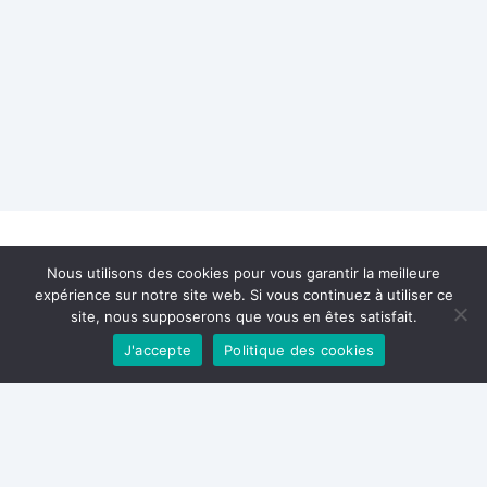
Nous utilisons des cookies pour vous garantir la meilleure
Utilisation
expérience sur notre site web. Si vous continuez à utiliser ce
site, nous supposerons que vous en êtes satisfait.
d’analgésiques
J'accepte
Politique des cookies
opioïdes après
chirurgie ambulatoire
: une étude de