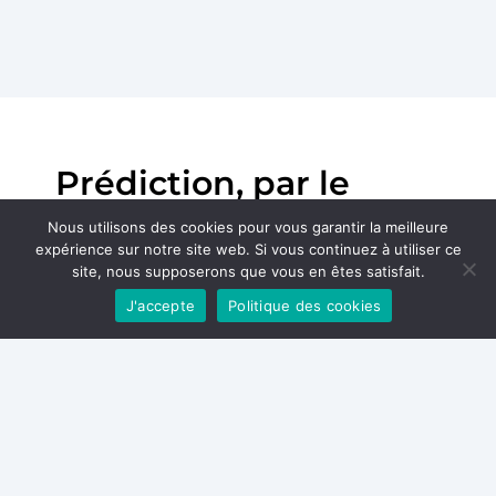
Prédiction, par le
Réseau de Neurones
Nous utilisons des cookies pour vous garantir la meilleure
expérience sur notre site web. Si vous continuez à utiliser ce
Artificiels, de la sortie
site, nous supposerons que vous en êtes satisfait.
le jour même après
J'accepte
Politique des cookies
une arthroplastie
totale du genou
primaire sur la base
de variables